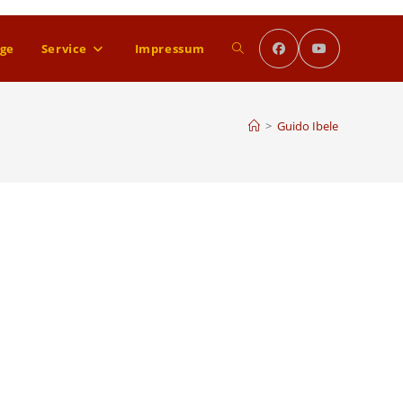
Website-
äge
Service
Impressum
Suche
>
Guido Ibele
umschalten