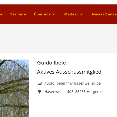
e
Termine
Über uns
Maifest
News / Beitr
Guido Ibele
Aktives Ausschussmitglied
guido.ibele@mv-hasenweiler.de
Hasenweiler 408, 88263 Horgenzell